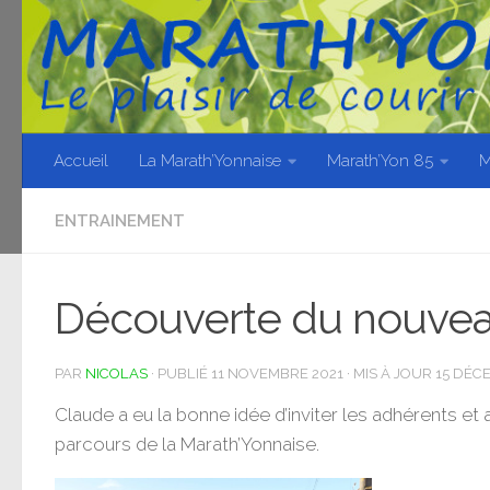
Skip to content
Accueil
La Marath’Yonnaise
Marath’Yon 85
M
ENTRAINEMENT
Découverte du nouvea
PAR
NICOLAS
· PUBLIÉ
11 NOVEMBRE 2021
· MIS À JOUR
15 DÉC
Claude a eu la bonne idée d’inviter les adhérents et
parcours de la Marath’Yonnaise.