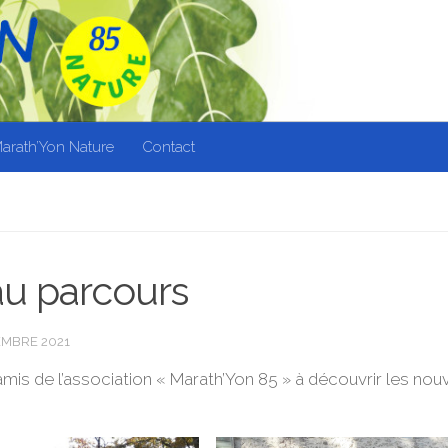
arath’Yon Nature
Contact
u parcours
EMBRE 2021
 amis de l’association « Marath’Yon 85 » à découvrir les no