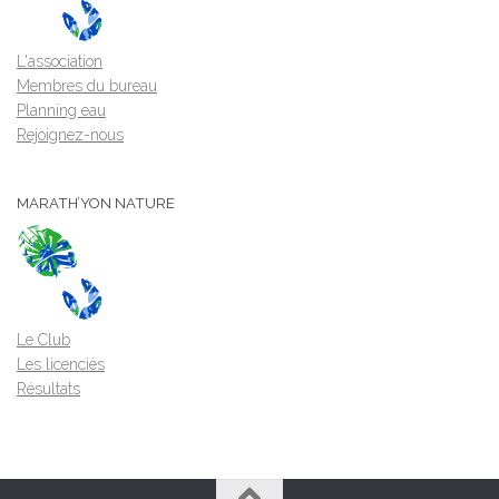
L'association
Membres du bureau
Planning eau
Rejoignez-nous
MARATH’YON NATURE
Le Club
Les licenciés
Résultats