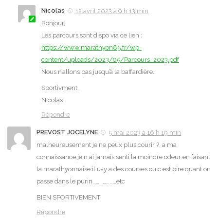
Nicolas
12 avril 2023 à 9 h 13 min
Bonjour,
Les parcours sont dispo via ce lien :
https://www.marathyon85.fr/wp-
content/uploads/2023/05/Parcours_2023.pdf
Nous n’allons pas jusqu’à la baffardière.
Sportivment,
Nicolas
Répondre
PREVOST JOCELYNE
5 mai 2023 à 16 h 19 min
malheureusement je ne peux plus courir ?, a ma
connaissance je n ai jamais senti la moindre odeur en faisant
la marathyonnaise il u=y a des courses ou c est pire quant on
passe dans le purin…………………etc
BIEN SPORTIVEMENT
Répondre